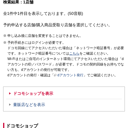
検索結果：1店舗
全1件中1件目を表示しております。(50音順)
予約申込する店舗/購入商品受取り店舗を選択してください。
申し込み後に店舗を変更することはできません。
予約手続きにはログインが必要です。
ドコモ回線にてアクセスいただいた場合は「ネットワーク暗証番号」が必要
です。ネットワーク暗証番号については
こちら
をご確認ください。
Wi-Fiまたはご自宅のインターネット環境にてアクセスいただいた場合は「d
アカウントのID／パスワード」が必要です。ドコモの契約回線をお持ちでな
い方も、dアカウントの発行が可能です。
dアカウントの発行・確認は「
dアカウント発行
」でご確認ください。
ドコモショップを表示
量販店などを表示
ドコモショップ