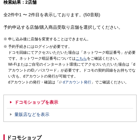
検索結果：2店舗
全2件中1 〜 2件目を表示しております。(50音順)
予約申込する店舗/購入商品受取り店舗を選択してください。
申し込み後に店舗を変更することはできません。
予約手続きにはログインが必要です。
ドコモ回線にてアクセスいただいた場合は「ネットワーク暗証番号」が必要
です。ネットワーク暗証番号については
こちら
をご確認ください。
Wi-Fiまたはご自宅のインターネット環境にてアクセスいただいた場合は「d
アカウントのID／パスワード」が必要です。ドコモの契約回線をお持ちでな
い方も、dアカウントの発行が可能です。
dアカウントの発行・確認は「
dアカウント発行
」でご確認ください。
ドコモショップを表示
量販店などを表示
ドコモショップ