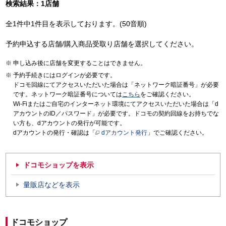
検索結果：1店舗
全1件中1件目を表示しております。(50音順)
予約申込する店舗/購入商品受取り店舗を選択してください。
申し込み後に店舗を変更することはできません。
予約手続きにはログインが必要です。
ドコモ回線にてアクセスいただいた場合は「ネットワーク暗証番号」が必要
です。ネットワーク暗証番号については
こちら
をご確認ください。
Wi-Fiまたはご自宅のインターネット環境にてアクセスいただいた場合は「d
アカウントのID／パスワード」が必要です。ドコモの契約回線をお持ちでな
い方も、dアカウントの発行が可能です。
dアカウントの発行・確認は「
dアカウント発行
」でご確認ください。
ドコモショップを表示
量販店などを表示
ドコモショップ