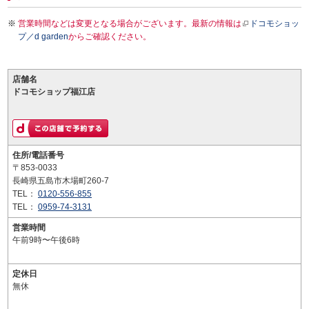
営業時間などは変更となる場合がございます。最新の情報は
ドコモショッ
プ／d garden
からご確認ください。
店舗名
ドコモショップ福江店
住所/電話番号
〒853-0033
長崎県五島市木場町260-7
TEL：
0120-556-855
TEL：
0959-74-3131
営業時間
午前9時〜午後6時
定休日
無休