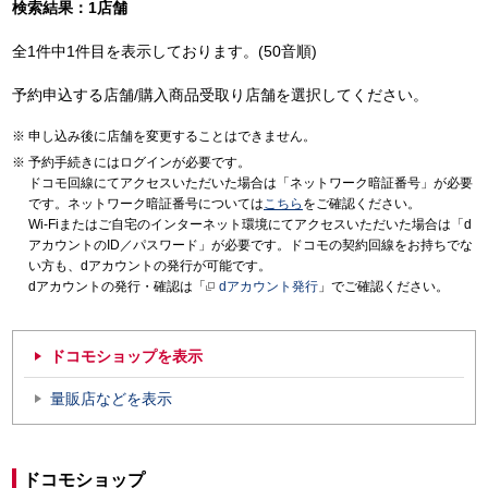
検索結果：1店舗
全1件中1件目を表示しております。(50音順)
予約申込する店舗/購入商品受取り店舗を選択してください。
申し込み後に店舗を変更することはできません。
予約手続きにはログインが必要です。
ドコモ回線にてアクセスいただいた場合は「ネットワーク暗証番号」が必要
です。ネットワーク暗証番号については
こちら
をご確認ください。
Wi-Fiまたはご自宅のインターネット環境にてアクセスいただいた場合は「d
アカウントのID／パスワード」が必要です。ドコモの契約回線をお持ちでな
い方も、dアカウントの発行が可能です。
dアカウントの発行・確認は「
dアカウント発行
」でご確認ください。
ドコモショップを表示
量販店などを表示
ドコモショップ