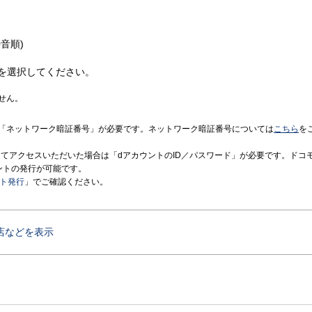
音順)
を選択してください。
せん。
「ネットワーク暗証番号」が必要です。ネットワーク暗証番号については
こちら
を
境にてアクセスいただいた場合は「dアカウントのID／パスワード」が必要です。ドコ
ントの発行が可能です。
ント発行
」でご確認ください。
店などを表示