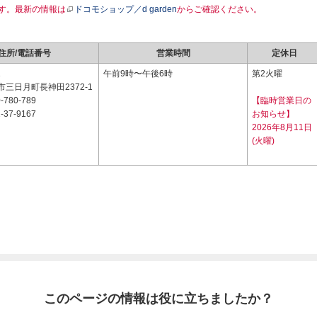
す。最新の情報は
ドコモショップ／d garden
からご確認ください。
住所/電話番号
営業時間
定休日
1
午前9時〜午後6時
第2火曜
三日月町長神田2372-1
-780-789
【臨時営業日の
-37-9167
お知らせ】
2026年8月11日
(火曜)
このページの情報は役に立ちましたか？