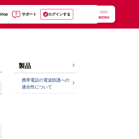
 Shop
サポート
ログインする
MENU
製品
携帯電話の電波防護への
適合性について