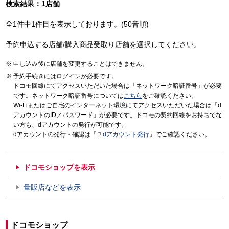
検索結果：1店舗
全1件中1件目を表示しております。(50音順)
予約申込する店舗/購入商品受取り店舗を選択してください。
申し込み後に店舗を変更することはできません。
予約手続きにはログインが必要です。
ドコモ回線にてアクセスいただいた場合は「ネットワーク暗証番号」が必要
です。ネットワーク暗証番号については
こちら
をご確認ください。
Wi-Fiまたはご自宅のインターネット環境にてアクセスいただいた場合は「d
アカウントのID／パスワード」が必要です。ドコモの契約回線をお持ちでな
い方も、dアカウントの発行が可能です。
dアカウントの発行・確認は「
dアカウント発行
」でご確認ください。
ドコモショップを表示
量販店などを表示
ドコモショップ