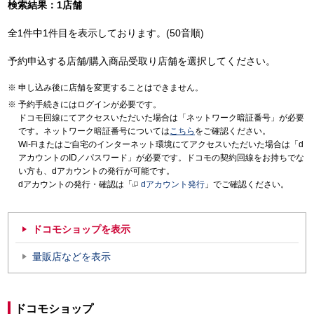
検索結果：1店舗
全1件中1件目を表示しております。(50音順)
予約申込する店舗/購入商品受取り店舗を選択してください。
申し込み後に店舗を変更することはできません。
予約手続きにはログインが必要です。
ドコモ回線にてアクセスいただいた場合は「ネットワーク暗証番号」が必要
です。ネットワーク暗証番号については
こちら
をご確認ください。
Wi-Fiまたはご自宅のインターネット環境にてアクセスいただいた場合は「d
アカウントのID／パスワード」が必要です。ドコモの契約回線をお持ちでな
い方も、dアカウントの発行が可能です。
dアカウントの発行・確認は「
dアカウント発行
」でご確認ください。
ドコモショップを表示
量販店などを表示
ドコモショップ