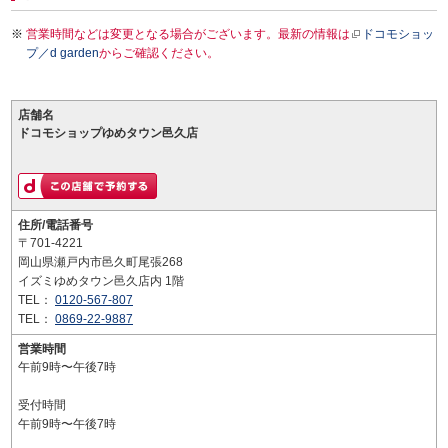
営業時間などは変更となる場合がございます。最新の情報は
ドコモショッ
プ／d garden
からご確認ください。
店舗名
ドコモショップゆめタウン邑久店
住所/電話番号
〒701-4221
岡山県瀬戸内市邑久町尾張268
イズミゆめタウン邑久店内 1階
TEL：
0120-567-807
TEL：
0869-22-9887
営業時間
午前9時〜午後7時
受付時間
午前9時〜午後7時