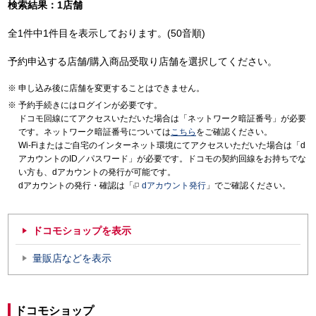
検索結果：1店舗
全1件中1件目を表示しております。(50音順)
予約申込する店舗/購入商品受取り店舗を選択してください。
申し込み後に店舗を変更することはできません。
予約手続きにはログインが必要です。
ドコモ回線にてアクセスいただいた場合は「ネットワーク暗証番号」が必要
です。ネットワーク暗証番号については
こちら
をご確認ください。
Wi-Fiまたはご自宅のインターネット環境にてアクセスいただいた場合は「d
アカウントのID／パスワード」が必要です。ドコモの契約回線をお持ちでな
い方も、dアカウントの発行が可能です。
dアカウントの発行・確認は「
dアカウント発行
」でご確認ください。
ドコモショップを表示
量販店などを表示
ドコモショップ