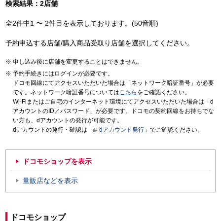
検索結果：2店舗
全2件中1 〜 2件目を表示しております。(50音順)
予約申込する店舗/購入商品受取り店舗を選択してください。
申し込み後に店舗を変更することはできません。
予約手続きにはログインが必要です。
ドコモ回線にてアクセスいただいた場合は「ネットワーク暗証番号」が必要
です。ネットワーク暗証番号については
こちら
をご確認ください。
Wi-Fiまたはご自宅のインターネット環境にてアクセスいただいた場合は「d
アカウントのID／パスワード」が必要です。ドコモの契約回線をお持ちでな
い方も、dアカウントの発行が可能です。
dアカウントの発行・確認は「
dアカウント発行
」でご確認ください。
ドコモショップを表示
量販店などを表示
ドコモショップ