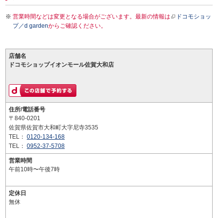
営業時間などは変更となる場合がございます。最新の情報は
ドコモショッ
プ／d garden
からご確認ください。
店舗名
ドコモショップイオンモール佐賀大和店
住所/電話番号
〒840-0201
佐賀県佐賀市大和町大字尼寺3535
TEL：
0120-134-168
TEL：
0952-37-5708
営業時間
午前10時〜午後7時
定休日
無休