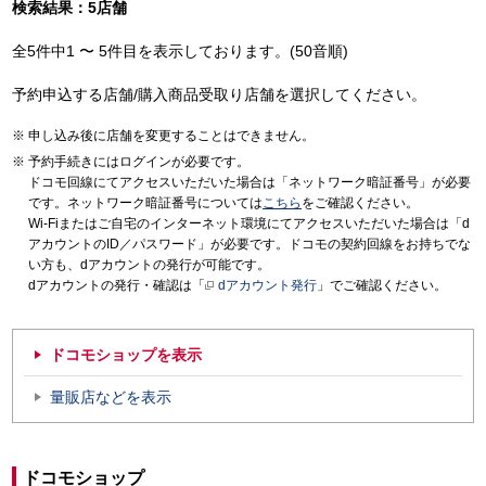
検索結果：5店舗
全5件中1 〜 5件目を表示しております。(50音順)
予約申込する店舗/購入商品受取り店舗を選択してください。
申し込み後に店舗を変更することはできません。
予約手続きにはログインが必要です。
ドコモ回線にてアクセスいただいた場合は「ネットワーク暗証番号」が必要
です。ネットワーク暗証番号については
こちら
をご確認ください。
Wi-Fiまたはご自宅のインターネット環境にてアクセスいただいた場合は「d
アカウントのID／パスワード」が必要です。ドコモの契約回線をお持ちでな
い方も、dアカウントの発行が可能です。
dアカウントの発行・確認は「
dアカウント発行
」でご確認ください。
ドコモショップを表示
量販店などを表示
ドコモショップ