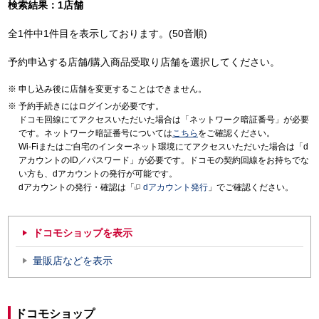
検索結果：1店舗
全1件中1件目を表示しております。(50音順)
予約申込する店舗/購入商品受取り店舗を選択してください。
申し込み後に店舗を変更することはできません。
予約手続きにはログインが必要です。
ドコモ回線にてアクセスいただいた場合は「ネットワーク暗証番号」が必要
です。ネットワーク暗証番号については
こちら
をご確認ください。
Wi-Fiまたはご自宅のインターネット環境にてアクセスいただいた場合は「d
アカウントのID／パスワード」が必要です。ドコモの契約回線をお持ちでな
い方も、dアカウントの発行が可能です。
dアカウントの発行・確認は「
dアカウント発行
」でご確認ください。
ドコモショップを表示
量販店などを表示
ドコモショップ