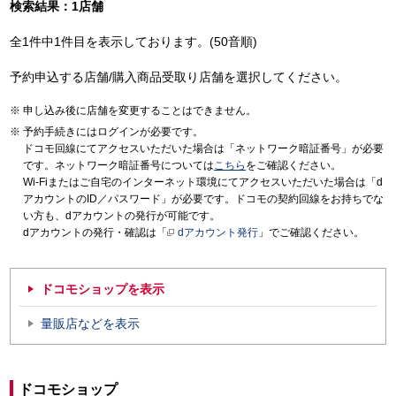
検索結果：1店舗
全1件中1件目を表示しております。(50音順)
予約申込する店舗/購入商品受取り店舗を選択してください。
申し込み後に店舗を変更することはできません。
予約手続きにはログインが必要です。
ドコモ回線にてアクセスいただいた場合は「ネットワーク暗証番号」が必要
です。ネットワーク暗証番号については
こちら
をご確認ください。
Wi-Fiまたはご自宅のインターネット環境にてアクセスいただいた場合は「d
アカウントのID／パスワード」が必要です。ドコモの契約回線をお持ちでな
い方も、dアカウントの発行が可能です。
dアカウントの発行・確認は「
dアカウント発行
」でご確認ください。
ドコモショップを表示
量販店などを表示
ドコモショップ