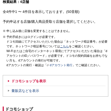
検索結果：4店舗
全4件中1 〜 4件目を表示しております。(50音順)
予約申込する店舗/購入商品受取り店舗を選択してください。
申し込み後に店舗を変更することはできません。
予約手続きにはログインが必要です。
ドコモ回線にてアクセスいただいた場合は「ネットワーク暗証番号」が必要
です。ネットワーク暗証番号については
こちら
をご確認ください。
Wi-Fiまたはご自宅のインターネット環境にてアクセスいただいた場合は「d
アカウントのID／パスワード」が必要です。ドコモの契約回線をお持ちでな
い方も、dアカウントの発行が可能です。
dアカウントの発行・確認は「
dアカウント発行
」でご確認ください。
ドコモショップを表示
量販店などを表示
ドコモショップ