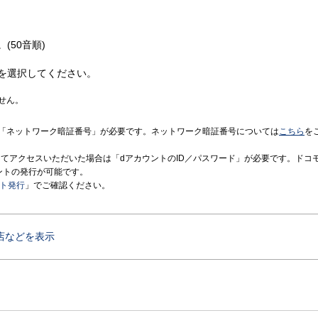
(50音順)
を選択してください。
せん。
「ネットワーク暗証番号」が必要です。ネットワーク暗証番号については
こちら
を
境にてアクセスいただいた場合は「dアカウントのID／パスワード」が必要です。ドコ
ントの発行が可能です。
ント発行
」でご確認ください。
店などを表示