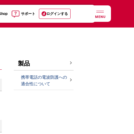
 Shop
サポート
ログインする
MENU
製品
携帯電話の電波防護への
適合性について