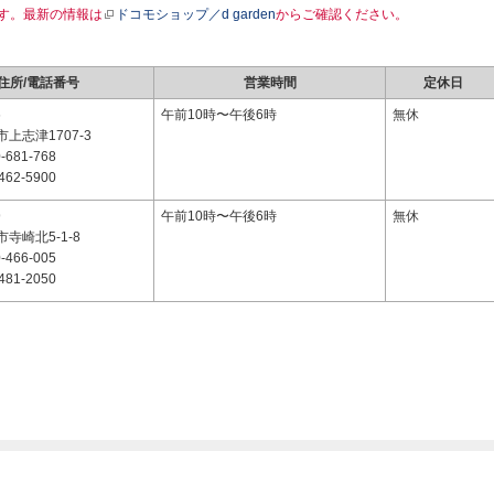
す。最新の情報は
ドコモショップ／d garden
からご確認ください。
住所/電話番号
営業時間
定休日
6
午前10時〜午後6時
無休
上志津1707-3
-681-768
462-5900
9
午前10時〜午後6時
無休
寺崎北5-1-8
-466-005
481-2050