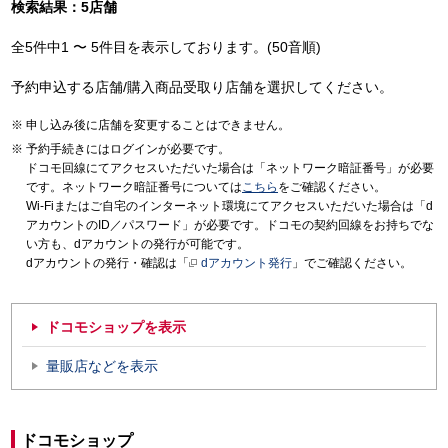
検索結果：5店舗
全5件中1 〜 5件目を表示しております。(50音順)
予約申込する店舗/購入商品受取り店舗を選択してください。
申し込み後に店舗を変更することはできません。
予約手続きにはログインが必要です。
ドコモ回線にてアクセスいただいた場合は「ネットワーク暗証番号」が必要
です。ネットワーク暗証番号については
こちら
をご確認ください。
Wi-Fiまたはご自宅のインターネット環境にてアクセスいただいた場合は「d
アカウントのID／パスワード」が必要です。ドコモの契約回線をお持ちでな
い方も、dアカウントの発行が可能です。
dアカウントの発行・確認は「
dアカウント発行
」でご確認ください。
ドコモショップを表示
量販店などを表示
ドコモショップ