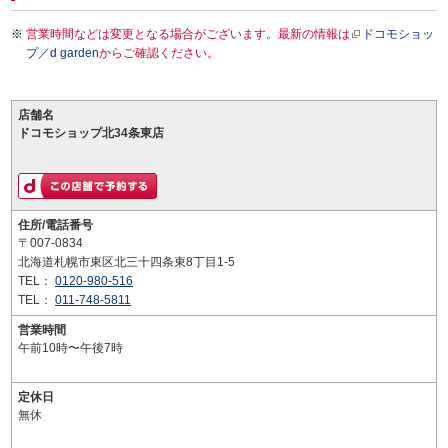
営業時間などは変更となる場合がございます。最新の情報は
ドコモショッ
プ／d garden
からご確認ください。
店舗名
ドコモショップ北34条東店
住所/電話番号
〒007-0834
北海道札幌市東区北三十四条東8丁目1-5
TEL：
0120-980-516
TEL：
011-748-5811
営業時間
午前10時〜午後7時
定休日
無休