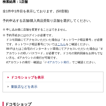
検索結果：1店舗
全1件中1件目を表示しております。(50音順)
予約申込する店舗/購入商品受取り店舗を選択してください。
申し込み後に店舗を変更することはできません。
予約手続きにはログインが必要です。
ドコモ回線にてアクセスいただいた場合は「ネットワーク暗証番号」が必要
です。ネットワーク暗証番号については
こちら
をご確認ください。
Wi-Fiまたはご自宅のインターネット環境にてアクセスいただいた場合は「d
アカウントのID／パスワード」が必要です。ドコモの契約回線をお持ちでな
い方も、dアカウントの発行が可能です。
dアカウントの発行・確認は「
dアカウント発行
」でご確認ください。
ドコモショップを表示
量販店などを表示
ドコモショップ