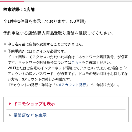
検索結果：1店舗
全1件中1件目を表示しております。(50音順)
予約申込する店舗/購入商品受取り店舗を選択してください。
申し込み後に店舗を変更することはできません。
予約手続きにはログインが必要です。
ドコモ回線にてアクセスいただいた場合は「ネットワーク暗証番号」が必要
です。ネットワーク暗証番号については
こちら
をご確認ください。
Wi-Fiまたはご自宅のインターネット環境にてアクセスいただいた場合は「d
アカウントのID／パスワード」が必要です。ドコモの契約回線をお持ちでな
い方も、dアカウントの発行が可能です。
dアカウントの発行・確認は「
dアカウント発行
」でご確認ください。
ドコモショップを表示
量販店などを表示