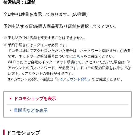
検索結果：1店舗
全1件中1件目を表示しております。(50音順)
予約申込する店舗/購入商品受取り店舗を選択してください。
申し込み後に店舗を変更することはできません。
予約手続きにはログインが必要です。
ドコモ回線にてアクセスいただいた場合は「ネットワーク暗証番号」が必要
です。ネットワーク暗証番号については
こちら
をご確認ください。
Wi-Fiまたはご自宅のインターネット環境にてアクセスいただいた場合は「d
アカウントのID／パスワード」が必要です。ドコモの契約回線をお持ちでな
い方も、dアカウントの発行が可能です。
dアカウントの発行・確認は「
dアカウント発行
」でご確認ください。
ドコモショップを表示
量販店などを表示
ドコモショップ