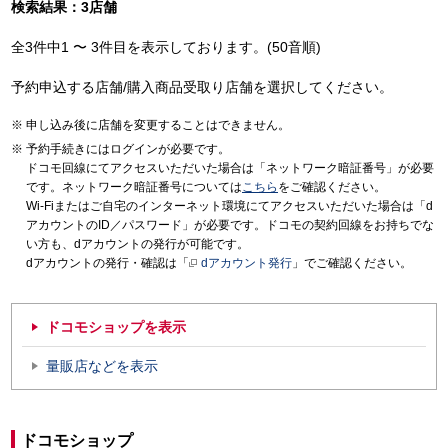
検索結果：3店舗
全3件中1 〜 3件目を表示しております。(50音順)
予約申込する店舗/購入商品受取り店舗を選択してください。
申し込み後に店舗を変更することはできません。
予約手続きにはログインが必要です。
ドコモ回線にてアクセスいただいた場合は「ネットワーク暗証番号」が必要
です。ネットワーク暗証番号については
こちら
をご確認ください。
Wi-Fiまたはご自宅のインターネット環境にてアクセスいただいた場合は「d
アカウントのID／パスワード」が必要です。ドコモの契約回線をお持ちでな
い方も、dアカウントの発行が可能です。
dアカウントの発行・確認は「
dアカウント発行
」でご確認ください。
ドコモショップを表示
量販店などを表示
ドコモショップ