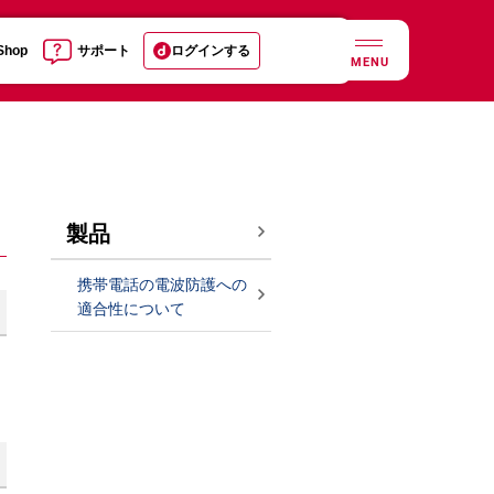
 Shop
サポート
ログインする
MENU
製品
携帯電話の電波防護への
適合性について