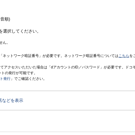
音順)
を選択してください。
せん。
「ネットワーク暗証番号」が必要です。ネットワーク暗証番号については
こちら
を
境にてアクセスいただいた場合は「dアカウントのID／パスワード」が必要です。ドコ
ントの発行が可能です。
ント発行
」でご確認ください。
店などを表示