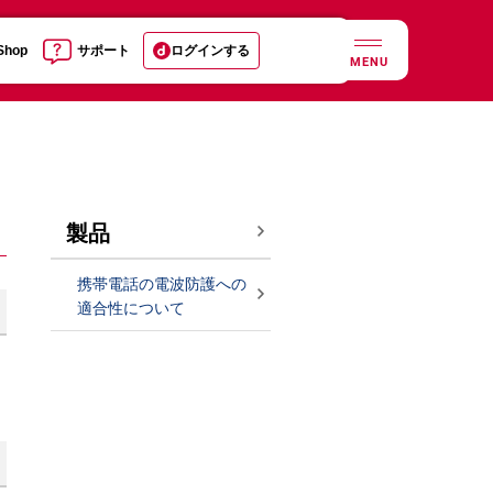
 Shop
サポート
ログインする
MENU
製品
携帯電話の電波防護への
適合性について