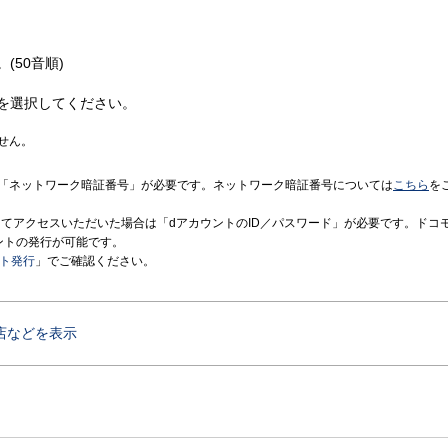
(50音順)
を選択してください。
せん。
「ネットワーク暗証番号」が必要です。ネットワーク暗証番号については
こちら
を
境にてアクセスいただいた場合は「dアカウントのID／パスワード」が必要です。ドコ
ントの発行が可能です。
ント発行
」でご確認ください。
店などを表示