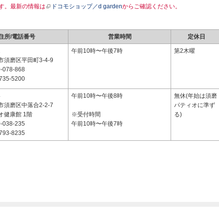
す。最新の情報は
ドコモショップ／d garden
からご確認ください。
住所/電話番号
営業時間
定休日
1
午前10時〜午後7時
第2木曜
須磨区平田町3-4-9
-078-868
735-5200
4
午前10時〜午後8時
無休(年始は須磨
須磨区中落合2-2-7
パティオに準ず
オ健康館 1階
※受付時間
る)
-038-235
午前10時〜午後7時
793-8235