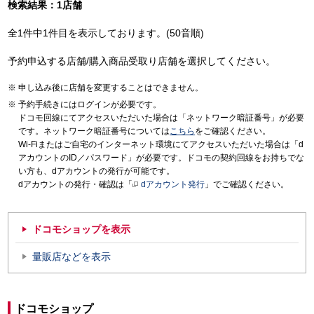
検索結果：1店舗
全1件中1件目を表示しております。(50音順)
予約申込する店舗/購入商品受取り店舗を選択してください。
申し込み後に店舗を変更することはできません。
予約手続きにはログインが必要です。
ドコモ回線にてアクセスいただいた場合は「ネットワーク暗証番号」が必要
です。ネットワーク暗証番号については
こちら
をご確認ください。
Wi-Fiまたはご自宅のインターネット環境にてアクセスいただいた場合は「d
アカウントのID／パスワード」が必要です。ドコモの契約回線をお持ちでな
い方も、dアカウントの発行が可能です。
dアカウントの発行・確認は「
dアカウント発行
」でご確認ください。
ドコモショップを表示
量販店などを表示
ドコモショップ