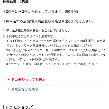
検索結果：2店舗
全2件中1 〜 2件目を表示しております。(50音順)
予約申込する店舗/購入商品受取り店舗を選択してください。
申し込み後に店舗を変更することはできません。
予約手続きにはログインが必要です。
ドコモ回線にてアクセスいただいた場合は「ネットワーク暗証番号」が必要
です。ネットワーク暗証番号については
こちら
をご確認ください。
Wi-Fiまたはご自宅のインターネット環境にてアクセスいただいた場合は「d
アカウントのID／パスワード」が必要です。ドコモの契約回線をお持ちでな
い方も、dアカウントの発行が可能です。
dアカウントの発行・確認は「
dアカウント発行
」でご確認ください。
ドコモショップを表示
量販店などを表示
ドコモショップ