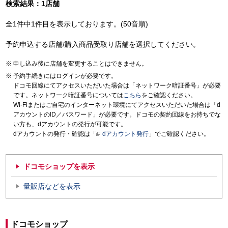
検索結果：1店舗
全1件中1件目を表示しております。(50音順)
予約申込する店舗/購入商品受取り店舗を選択してください。
申し込み後に店舗を変更することはできません。
予約手続きにはログインが必要です。
ドコモ回線にてアクセスいただいた場合は「ネットワーク暗証番号」が必要
です。ネットワーク暗証番号については
こちら
をご確認ください。
Wi-Fiまたはご自宅のインターネット環境にてアクセスいただいた場合は「d
アカウントのID／パスワード」が必要です。ドコモの契約回線をお持ちでな
い方も、dアカウントの発行が可能です。
dアカウントの発行・確認は「
dアカウント発行
」でご確認ください。
ドコモショップを表示
量販店などを表示
ドコモショップ