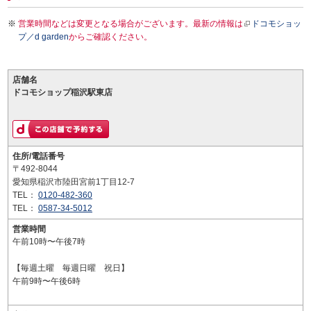
営業時間などは変更となる場合がございます。最新の情報は
ドコモショッ
プ／d garden
からご確認ください。
店舗名
ドコモショップ稲沢駅東店
住所/電話番号
〒492-8044
愛知県稲沢市陸田宮前1丁目12-7
TEL：
0120-482-360
TEL：
0587-34-5012
営業時間
午前10時〜午後7時
【毎週土曜 毎週日曜 祝日】
午前9時〜午後6時