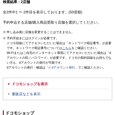
検索結果：2店舗
全2件中1 〜 2件目を表示しております。(50音順)
予約申込する店舗/購入商品受取り店舗を選択してください。
申し込み後に店舗を変更することはできません。
予約手続きにはログインが必要です。
ドコモ回線にてアクセスいただいた場合は「ネットワーク暗証番号」が必要
です。ネットワーク暗証番号については
こちら
をご確認ください。
Wi-Fiまたはご自宅のインターネット環境にてアクセスいただいた場合は「d
アカウントのID／パスワード」が必要です。ドコモの契約回線をお持ちでな
い方も、dアカウントの発行が可能です。
dアカウントの発行・確認は「
dアカウント発行
」でご確認ください。
ドコモショップを表示
量販店などを表示
ドコモショップ