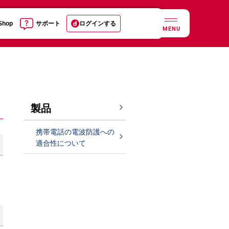
 Shop
サポート
ログインする
MENU
製品
携帯電話の電波防護への
適合性について