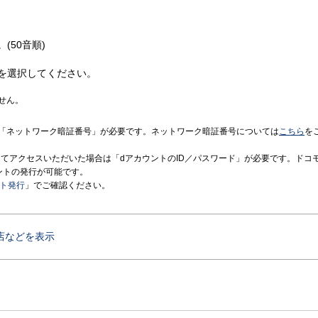
(50音順)
を選択してください。
せん。
「ネットワーク暗証番号」が必要です。ネットワーク暗証番号については
こちら
を
境にてアクセスいただいた場合は「dアカウントのID／パスワード」が必要です。ドコ
ントの発行が可能です。
ント発行
」でご確認ください。
店などを表示