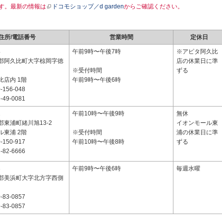
す。最新の情報は
ドコモショップ／d garden
からご確認ください。
住所/電話番号
営業時間
定休日
4
午前9時〜午後7時
※アピタ阿久比
郡阿久比町大字椋岡字徳
店の休業日に準
※受付時間
ずる
比店内 1階
午前9時〜午後6時
-156-048
-49-0081
2
午前10時〜午後9時
無休
東浦町緒川旭13-2
イオンモール東
ル東浦 2階
※受付時間
浦の休業日に準
-150-917
午前10時〜午後8時
ずる
-82-6666
3
午前9時〜午後6時
毎週水曜
郡美浜町大字北方字西側
-83-0857
-83-0857