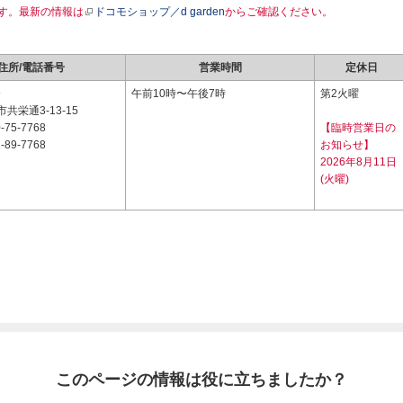
す。最新の情報は
ドコモショップ／d garden
からご確認ください。
住所/電話番号
営業時間
定休日
9
午前10時〜午後7時
第2火曜
共栄通3-13-15
-75-7768
【臨時営業日の
-89-7768
お知らせ】
2026年8月11日
(火曜)
このページの情報は役に立ちましたか？