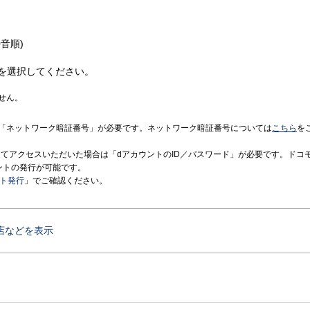
音順)
を選択してください。
せん。
「ネットワーク暗証番号」が必要です。ネットワーク暗証番号については
こちら
を
境にてアクセスいただいた場合は「dアカウントのID／パスワード」が必要です。ドコ
ントの発行が可能です。
ント発行
」でご確認ください。
店などを表示