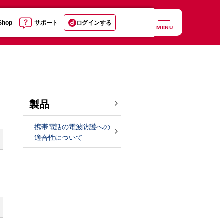
 Shop
サポート
ログインする
MENU
製品
携帯電話の電波防護への
適合性について