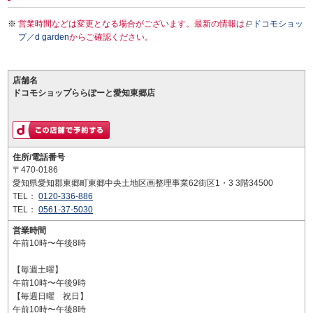
営業時間などは変更となる場合がございます。最新の情報は
ドコモショッ
プ／d garden
からご確認ください。
店舗名
ドコモショップららぽーと愛知東郷店
住所/電話番号
〒470-0186
愛知県愛知郡東郷町東郷中央土地区画整理事業62街区1・3 3階34500
TEL：
0120-336-886
TEL：
0561-37-5030
営業時間
午前10時〜午後8時
【毎週土曜】
午前10時〜午後9時
【毎週日曜 祝日】
午前10時〜午後8時