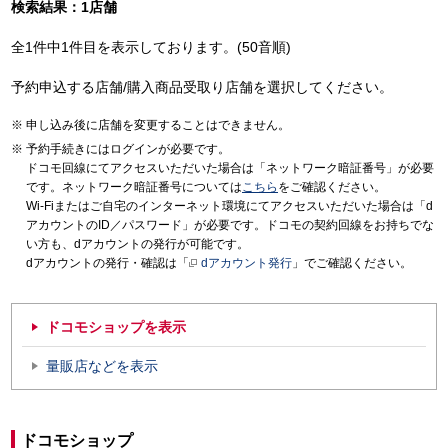
検索結果：1店舗
全1件中1件目を表示しております。(50音順)
予約申込する店舗/購入商品受取り店舗を選択してください。
申し込み後に店舗を変更することはできません。
予約手続きにはログインが必要です。
ドコモ回線にてアクセスいただいた場合は「ネットワーク暗証番号」が必要
です。ネットワーク暗証番号については
こちら
をご確認ください。
Wi-Fiまたはご自宅のインターネット環境にてアクセスいただいた場合は「d
アカウントのID／パスワード」が必要です。ドコモの契約回線をお持ちでな
い方も、dアカウントの発行が可能です。
dアカウントの発行・確認は「
dアカウント発行
」でご確認ください。
ドコモショップを表示
量販店などを表示
ドコモショップ