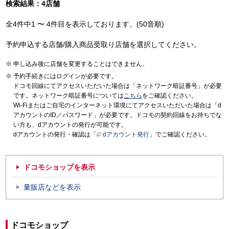
検索結果：4店舗
全4件中1 〜 4件目を表示しております。(50音順)
予約申込する店舗/購入商品受取り店舗を選択してください。
申し込み後に店舗を変更することはできません。
予約手続きにはログインが必要です。
ドコモ回線にてアクセスいただいた場合は「ネットワーク暗証番号」が必要
です。ネットワーク暗証番号については
こちら
をご確認ください。
Wi-Fiまたはご自宅のインターネット環境にてアクセスいただいた場合は「d
アカウントのID／パスワード」が必要です。ドコモの契約回線をお持ちでな
い方も、dアカウントの発行が可能です。
dアカウントの発行・確認は「
dアカウント発行
」でご確認ください。
ドコモショップを表示
量販店などを表示
ドコモショップ