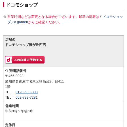
ドコモショップ
営業時間などは変更となる場合がございます。最新の情報は
ドコモショッ
プ／d garden
からご確認ください。
店舗名
ドコモショップ藤が丘西店
住所/電話番号
〒465-0028
愛知県名古屋市名東区猪高台2丁目411
1階
TEL：
0120-503-303
TEL：
052-739-7281
営業時間
午前9時〜午後6時
定休日