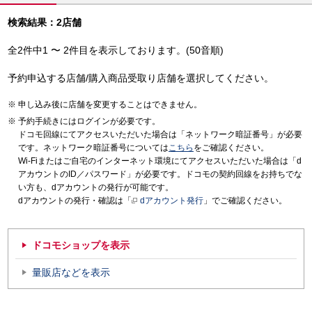
検索結果：2店舗
全2件中1 〜 2件目を表示しております。(50音順)
予約申込する店舗/購入商品受取り店舗を選択してください。
申し込み後に店舗を変更することはできません。
予約手続きにはログインが必要です。
ドコモ回線にてアクセスいただいた場合は「ネットワーク暗証番号」が必要
です。ネットワーク暗証番号については
こちら
をご確認ください。
Wi-Fiまたはご自宅のインターネット環境にてアクセスいただいた場合は「d
アカウントのID／パスワード」が必要です。ドコモの契約回線をお持ちでな
い方も、dアカウントの発行が可能です。
dアカウントの発行・確認は「
dアカウント発行
」でご確認ください。
ドコモショップを表示
量販店などを表示