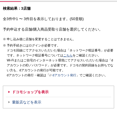
検索結果：3店舗
全3件中1 〜 3件目を表示しております。(50音順)
予約申込する店舗/購入商品受取り店舗を選択してください。
申し込み後に店舗を変更することはできません。
予約手続きにはログインが必要です。
ドコモ回線にてアクセスいただいた場合は「ネットワーク暗証番号」が必要
です。ネットワーク暗証番号については
こちら
をご確認ください。
Wi-Fiまたはご自宅のインターネット環境にてアクセスいただいた場合は「d
アカウントのID／パスワード」が必要です。ドコモの契約回線をお持ちでな
い方も、dアカウントの発行が可能です。
dアカウントの発行・確認は「
dアカウント発行
」でご確認ください。
ドコモショップを表示
量販店などを表示