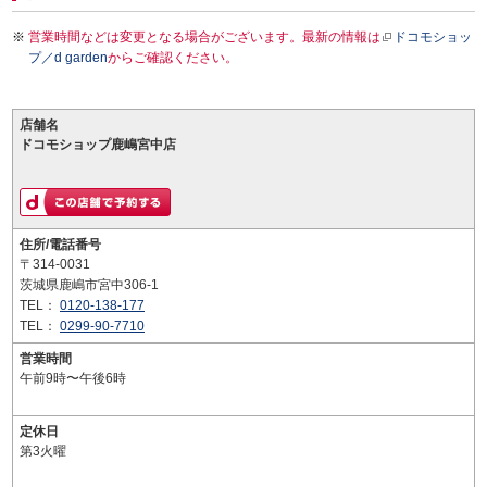
営業時間などは変更となる場合がございます。最新の情報は
ドコモショッ
プ／d garden
からご確認ください。
店舗名
ドコモショップ鹿嶋宮中店
住所/電話番号
〒314-0031
茨城県鹿嶋市宮中306-1
TEL：
0120-138-177
TEL：
0299-90-7710
営業時間
午前9時〜午後6時
定休日
第3火曜