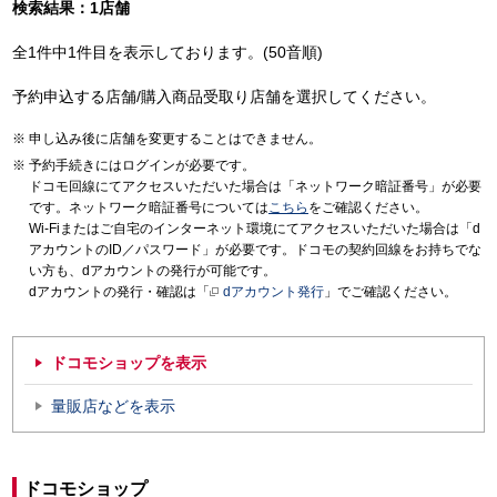
検索結果：1店舗
全1件中1件目を表示しております。(50音順)
予約申込する店舗/購入商品受取り店舗を選択してください。
申し込み後に店舗を変更することはできません。
予約手続きにはログインが必要です。
ドコモ回線にてアクセスいただいた場合は「ネットワーク暗証番号」が必要
です。ネットワーク暗証番号については
こちら
をご確認ください。
Wi-Fiまたはご自宅のインターネット環境にてアクセスいただいた場合は「d
アカウントのID／パスワード」が必要です。ドコモの契約回線をお持ちでな
い方も、dアカウントの発行が可能です。
dアカウントの発行・確認は「
dアカウント発行
」でご確認ください。
ドコモショップを表示
量販店などを表示
ドコモショップ