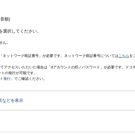
音順)
を選択してください。
せん。
「ネットワーク暗証番号」が必要です。ネットワーク暗証番号については
こちら
を
境にてアクセスいただいた場合は「dアカウントのID／パスワード」が必要です。ドコ
ントの発行が可能です。
ント発行
」でご確認ください。
店などを表示