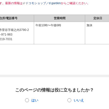
す。最新の情報は
ドコモショップ／d garden
からご確認ください。
住所/電話番号
営業時間
定休日
5
午前10時〜午後6時
無休
菅谷字堀之内3790-2
-971-983
219-7031
このページの情報は役に立ちましたか？
はい
いいえ