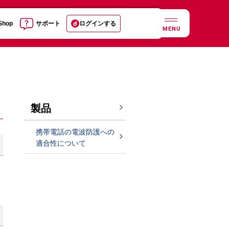
 Shop
サポート
ログインする
MENU
製品
携帯電話の電波防護への
適合性について