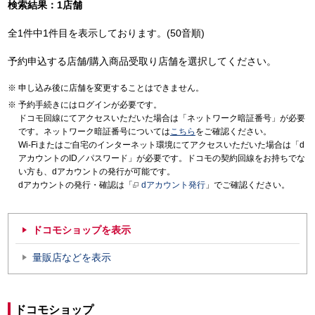
検索結果：1店舗
全1件中1件目を表示しております。(50音順)
予約申込する店舗/購入商品受取り店舗を選択してください。
申し込み後に店舗を変更することはできません。
予約手続きにはログインが必要です。
ドコモ回線にてアクセスいただいた場合は「ネットワーク暗証番号」が必要
です。ネットワーク暗証番号については
こちら
をご確認ください。
Wi-Fiまたはご自宅のインターネット環境にてアクセスいただいた場合は「d
アカウントのID／パスワード」が必要です。ドコモの契約回線をお持ちでな
い方も、dアカウントの発行が可能です。
dアカウントの発行・確認は「
dアカウント発行
」でご確認ください。
ドコモショップを表示
量販店などを表示
ドコモショップ