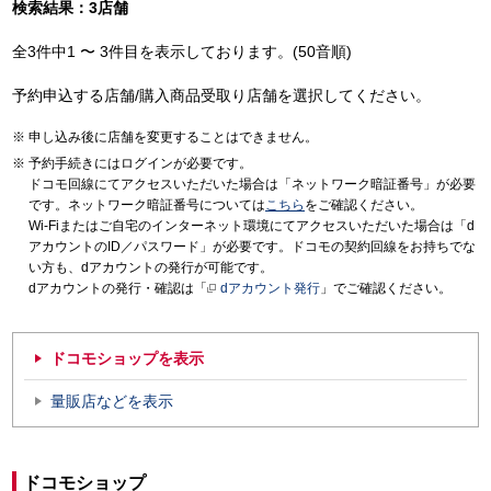
検索結果：3店舗
全3件中1 〜 3件目を表示しております。(50音順)
予約申込する店舗/購入商品受取り店舗を選択してください。
申し込み後に店舗を変更することはできません。
予約手続きにはログインが必要です。
ドコモ回線にてアクセスいただいた場合は「ネットワーク暗証番号」が必要
です。ネットワーク暗証番号については
こちら
をご確認ください。
Wi-Fiまたはご自宅のインターネット環境にてアクセスいただいた場合は「d
アカウントのID／パスワード」が必要です。ドコモの契約回線をお持ちでな
い方も、dアカウントの発行が可能です。
dアカウントの発行・確認は「
dアカウント発行
」でご確認ください。
ドコモショップを表示
量販店などを表示
ドコモショップ