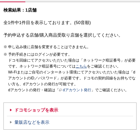
検索結果：1店舗
全1件中1件目を表示しております。(50音順)
予約申込する店舗/購入商品受取り店舗を選択してください。
申し込み後に店舗を変更することはできません。
予約手続きにはログインが必要です。
ドコモ回線にてアクセスいただいた場合は「ネットワーク暗証番号」が必要
です。ネットワーク暗証番号については
こちら
をご確認ください。
Wi-Fiまたはご自宅のインターネット環境にてアクセスいただいた場合は「d
アカウントのID／パスワード」が必要です。ドコモの契約回線をお持ちでな
い方も、dアカウントの発行が可能です。
dアカウントの発行・確認は「
dアカウント発行
」でご確認ください。
ドコモショップを表示
量販店などを表示