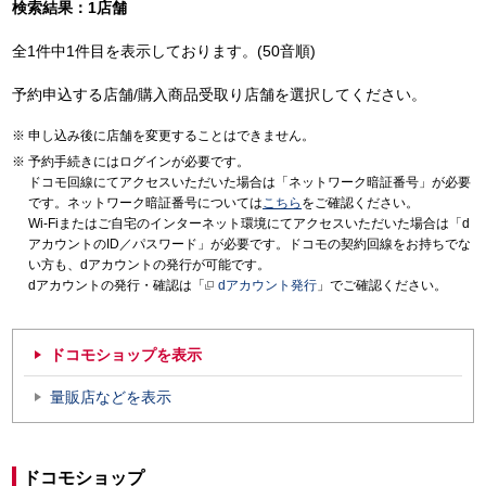
検索結果：1店舗
全1件中1件目を表示しております。(50音順)
予約申込する店舗/購入商品受取り店舗を選択してください。
申し込み後に店舗を変更することはできません。
予約手続きにはログインが必要です。
ドコモ回線にてアクセスいただいた場合は「ネットワーク暗証番号」が必要
です。ネットワーク暗証番号については
こちら
をご確認ください。
Wi-Fiまたはご自宅のインターネット環境にてアクセスいただいた場合は「d
アカウントのID／パスワード」が必要です。ドコモの契約回線をお持ちでな
い方も、dアカウントの発行が可能です。
dアカウントの発行・確認は「
dアカウント発行
」でご確認ください。
ドコモショップを表示
量販店などを表示
ドコモショップ