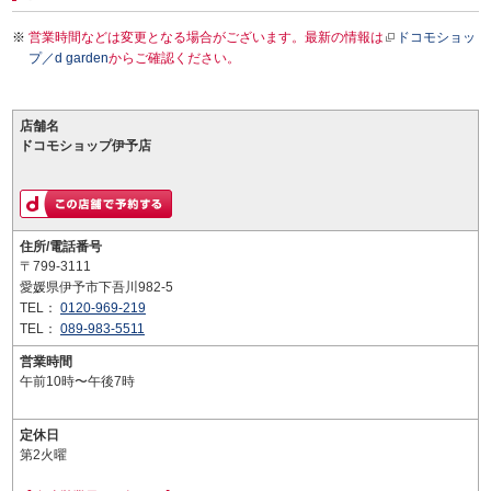
営業時間などは変更となる場合がございます。最新の情報は
ドコモショッ
プ／d garden
からご確認ください。
店舗名
ドコモショップ伊予店
住所/電話番号
〒799-3111
愛媛県伊予市下吾川982-5
TEL：
0120-969-219
TEL：
089-983-5511
営業時間
午前10時〜午後7時
定休日
第2火曜