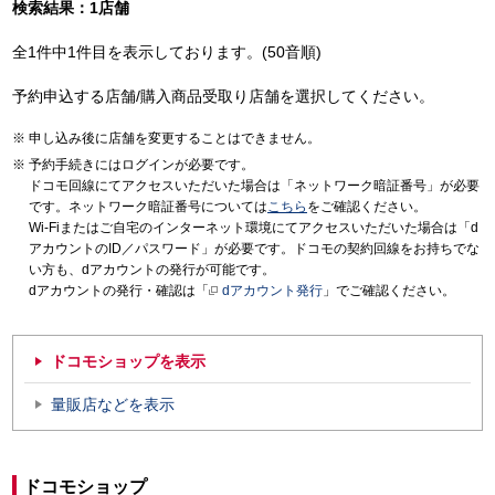
検索結果：1店舗
全1件中1件目を表示しております。(50音順)
予約申込する店舗/購入商品受取り店舗を選択してください。
申し込み後に店舗を変更することはできません。
予約手続きにはログインが必要です。
ドコモ回線にてアクセスいただいた場合は「ネットワーク暗証番号」が必要
です。ネットワーク暗証番号については
こちら
をご確認ください。
Wi-Fiまたはご自宅のインターネット環境にてアクセスいただいた場合は「d
アカウントのID／パスワード」が必要です。ドコモの契約回線をお持ちでな
い方も、dアカウントの発行が可能です。
dアカウントの発行・確認は「
dアカウント発行
」でご確認ください。
ドコモショップを表示
量販店などを表示
ドコモショップ