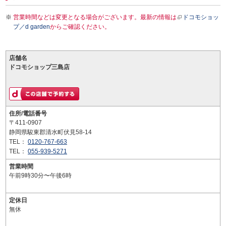
営業時間などは変更となる場合がございます。最新の情報は
ドコモショッ
プ／d garden
からご確認ください。
店舗名
ドコモショップ三島店
住所/電話番号
〒411-0907
静岡県駿東郡清水町伏見58-14
TEL：
0120-767-663
TEL：
055-939-5271
営業時間
午前9時30分〜午後6時
定休日
無休