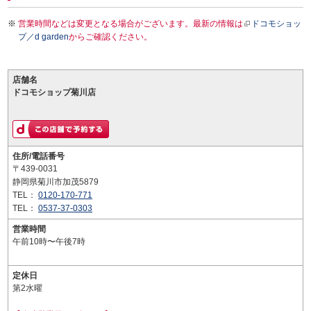
営業時間などは変更となる場合がございます。最新の情報は
ドコモショッ
プ／d garden
からご確認ください。
店舗名
ドコモショップ菊川店
住所/電話番号
〒439-0031
静岡県菊川市加茂5879
TEL：
0120-170-771
TEL：
0537-37-0303
営業時間
午前10時〜午後7時
定休日
第2水曜