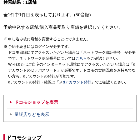
検索結果：1店舗
全1件中1件目を表示しております。(50音順)
予約申込する店舗/購入商品受取り店舗を選択してください。
申し込み後に店舗を変更することはできません。
予約手続きにはログインが必要です。
ドコモ回線にてアクセスいただいた場合は「ネットワーク暗証番号」が必要
です。ネットワーク暗証番号については
こちら
をご確認ください。
Wi-Fiまたはご自宅のインターネット環境にてアクセスいただいた場合は「d
アカウントのID／パスワード」が必要です。ドコモの契約回線をお持ちでな
い方も、dアカウントの発行が可能です。
dアカウントの発行・確認は「
dアカウント発行
」でご確認ください。
ドコモショップを表示
量販店などを表示
ドコモショップ