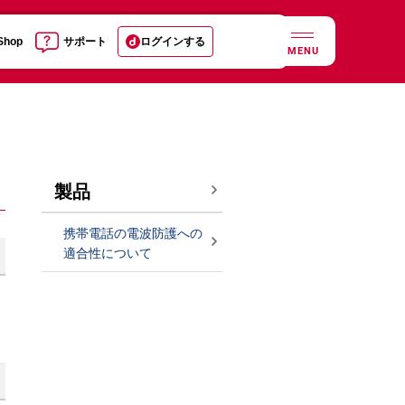
 Shop
サポート
ログインする
MENU
製品
携帯電話の電波防護への
適合性について