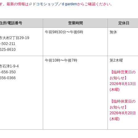
す。最新の情報は
ドコモショップ／d garden
からご確認ください。
住所/電話番号
営業時間
定休日
2
午前9時30分〜午後6時
無休
大村2丁目29-19
-502-211
625-8610
1
午前10時〜午後7時
第2木曜
石津1-9-4
-656-350
【臨時営業日の
656-0366
お知らせ】
2026年8月13日
(木曜)
【臨時休業日の
お知らせ】
2026年8月20日
(木曜)