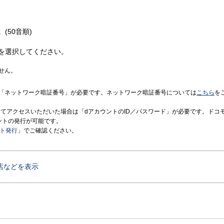
(50音順)
を選択してください。
せん。
「ネットワーク暗証番号」が必要です。ネットワーク暗証番号については
こちら
を
境にてアクセスいただいた場合は「dアカウントのID／パスワード」が必要です。ドコ
ントの発行が可能です。
ント発行
」でご確認ください。
店などを表示