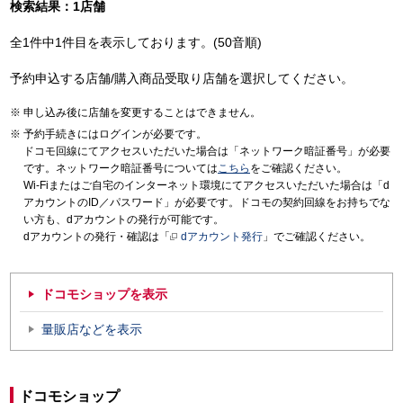
検索結果：1店舗
全1件中1件目を表示しております。(50音順)
予約申込する店舗/購入商品受取り店舗を選択してください。
申し込み後に店舗を変更することはできません。
予約手続きにはログインが必要です。
ドコモ回線にてアクセスいただいた場合は「ネットワーク暗証番号」が必要
です。ネットワーク暗証番号については
こちら
をご確認ください。
Wi-Fiまたはご自宅のインターネット環境にてアクセスいただいた場合は「d
アカウントのID／パスワード」が必要です。ドコモの契約回線をお持ちでな
い方も、dアカウントの発行が可能です。
dアカウントの発行・確認は「
dアカウント発行
」でご確認ください。
ドコモショップを表示
量販店などを表示
ドコモショップ