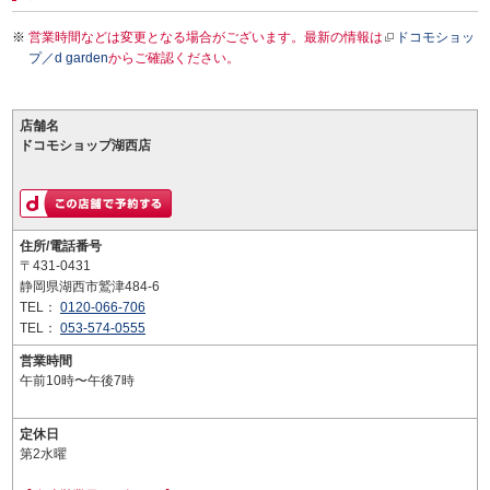
営業時間などは変更となる場合がございます。最新の情報は
ドコモショッ
プ／d garden
からご確認ください。
店舗名
ドコモショップ湖西店
住所/電話番号
〒431-0431
静岡県湖西市鷲津484-6
TEL：
0120-066-706
TEL：
053-574-0555
営業時間
午前10時〜午後7時
定休日
第2水曜