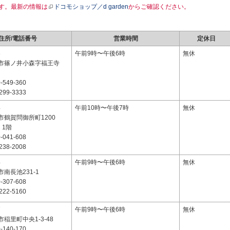
す。最新の情報は
ドコモショップ／d garden
からご確認ください。
住所/電話番号
営業時間
定休日
3
午前9時〜午後6時
無休
市篠ノ井小森字福王寺
-549-360
299-3333
4
午前10時〜午後7時
無休
市鶴賀問御所町1200
C 1階
-041-608
238-2008
4
午前9時〜午後6時
無休
南長池231-1
-307-608
222-5160
7
午前9時〜午後6時
無休
稲里町中央1-3-48
-140-170