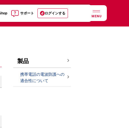
 Shop
サポート
ログインする
MENU
製品
携帯電話の電波防護への
適合性について