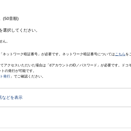
(50音順)
を選択してください。
せん。
「ネットワーク暗証番号」が必要です。ネットワーク暗証番号については
こちら
を
境にてアクセスいただいた場合は「dアカウントのID／パスワード」が必要です。ドコ
ントの発行が可能です。
ント発行
」でご確認ください。
店などを表示