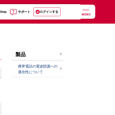
 Shop
サポート
ログインする
MENU
製品
携帯電話の電波防護への
適合性について