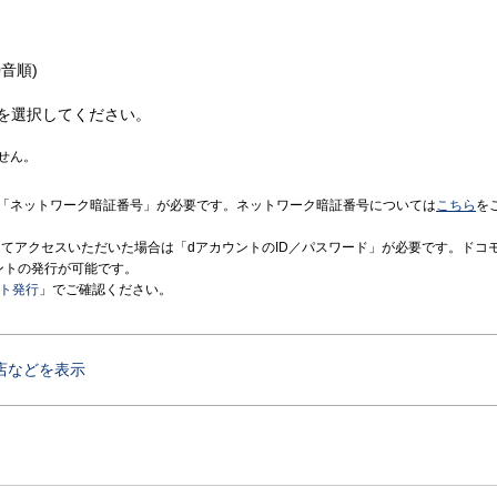
音順)
を選択してください。
せん。
「ネットワーク暗証番号」が必要です。ネットワーク暗証番号については
こちら
を
境にてアクセスいただいた場合は「dアカウントのID／パスワード」が必要です。ドコ
ントの発行が可能です。
ント発行
」でご確認ください。
店などを表示