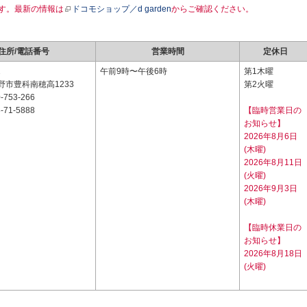
す。最新の情報は
ドコモショップ／d garden
からご確認ください。
住所/電話番号
営業時間
定休日
1
午前9時〜午後6時
第1木曜
野市豊科南穂高1233
第2火曜
-753-266
-71-5888
【臨時営業日の
お知らせ】
2026年8月6日
(木曜)
2026年8月11日
(火曜)
2026年9月3日
(木曜)
【臨時休業日の
お知らせ】
2026年8月18日
(火曜)