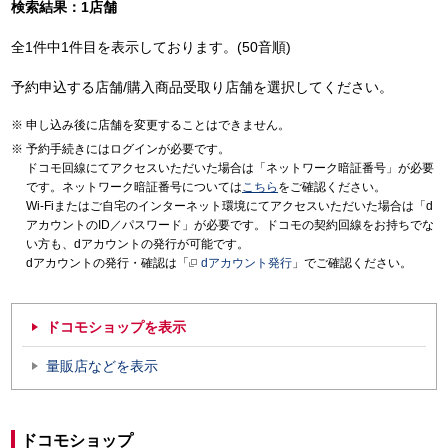
検索結果：1店舗
全1件中1件目を表示しております。(50音順)
予約申込する店舗/購入商品受取り店舗を選択してください。
申し込み後に店舗を変更することはできません。
予約手続きにはログインが必要です。
ドコモ回線にてアクセスいただいた場合は「ネットワーク暗証番号」が必要
です。ネットワーク暗証番号については
こちら
をご確認ください。
Wi-Fiまたはご自宅のインターネット環境にてアクセスいただいた場合は「d
アカウントのID／パスワード」が必要です。ドコモの契約回線をお持ちでな
い方も、dアカウントの発行が可能です。
dアカウントの発行・確認は「
dアカウント発行
」でご確認ください。
ドコモショップを表示
量販店などを表示
ドコモショップ