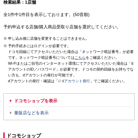
検索結果：1店舗
全1件中1件目を表示しております。(50音順)
予約申込する店舗/購入商品受取り店舗を選択してください。
申し込み後に店舗を変更することはできません。
予約手続きにはログインが必要です。
ドコモ回線にてアクセスいただいた場合は「ネットワーク暗証番号」が必要
です。ネットワーク暗証番号については
こちら
をご確認ください。
Wi-Fiまたはご自宅のインターネット環境にてアクセスいただいた場合は「d
アカウントのID／パスワード」が必要です。ドコモの契約回線をお持ちでな
い方も、dアカウントの発行が可能です。
dアカウントの発行・確認は「
dアカウント発行
」でご確認ください。
ドコモショップを表示
量販店などを表示
ドコモショップ