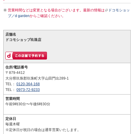
営業時間などは変更となる場合がございます。最新の情報は
ドコモショッ
プ／d garden
からご確認ください。
店舗名
ドコモショップ玖珠店
住所/電話番号
〒879-4412
大分県玖珠郡玖珠町大字山田門出289-1
TEL：
0120-364-168
TEL：
0973-72-9233
営業時間
午前9時30分〜午後6時30分
定休日
毎週木曜
※定休日が祝日の場合は通常営業いたします。