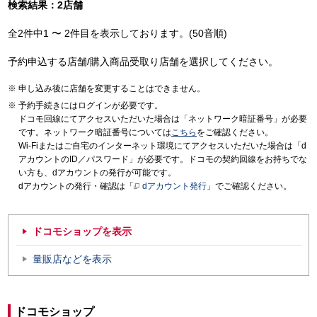
検索結果：2店舗
全2件中1 〜 2件目を表示しております。(50音順)
予約申込する店舗/購入商品受取り店舗を選択してください。
申し込み後に店舗を変更することはできません。
予約手続きにはログインが必要です。
ドコモ回線にてアクセスいただいた場合は「ネットワーク暗証番号」が必要
です。ネットワーク暗証番号については
こちら
をご確認ください。
Wi-Fiまたはご自宅のインターネット環境にてアクセスいただいた場合は「d
アカウントのID／パスワード」が必要です。ドコモの契約回線をお持ちでな
い方も、dアカウントの発行が可能です。
dアカウントの発行・確認は「
dアカウント発行
」でご確認ください。
ドコモショップを表示
量販店などを表示
ドコモショップ