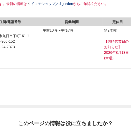
す。最新の情報は
ドコモショップ／d garden
からご確認ください。
住所/電話番号
営業時間
定休日
2
午前10時〜午後7時
第2木曜
九日市下町161-1
-306-152
【臨時営業日の
-24-7373
お知らせ】
2026年8月13日
(木曜)
このページの情報は役に立ちましたか？