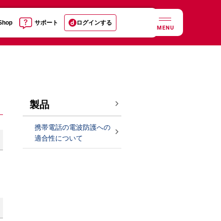
 Shop
サポート
ログインする
MENU
製品
携帯電話の電波防護への
適合性について