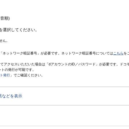
音順)
を選択してください。
せん。
「ネットワーク暗証番号」が必要です。ネットワーク暗証番号については
こちら
を
境にてアクセスいただいた場合は「dアカウントのID／パスワード」が必要です。ドコ
ントの発行が可能です。
ント発行
」でご確認ください。
店などを表示