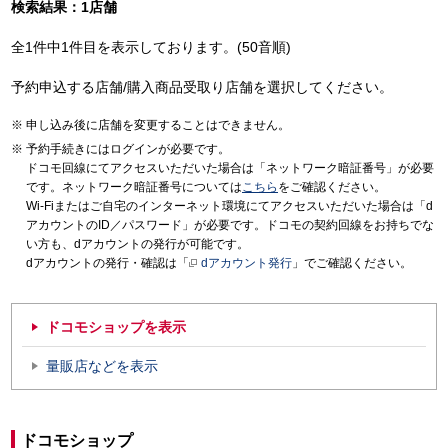
検索結果：1店舗
全1件中1件目を表示しております。(50音順)
予約申込する店舗/購入商品受取り店舗を選択してください。
申し込み後に店舗を変更することはできません。
予約手続きにはログインが必要です。
ドコモ回線にてアクセスいただいた場合は「ネットワーク暗証番号」が必要
です。ネットワーク暗証番号については
こちら
をご確認ください。
Wi-Fiまたはご自宅のインターネット環境にてアクセスいただいた場合は「d
アカウントのID／パスワード」が必要です。ドコモの契約回線をお持ちでな
い方も、dアカウントの発行が可能です。
dアカウントの発行・確認は「
dアカウント発行
」でご確認ください。
ドコモショップを表示
量販店などを表示
ドコモショップ