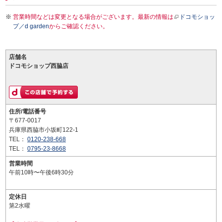
営業時間などは変更となる場合がございます。最新の情報は
ドコモショッ
プ／d garden
からご確認ください。
店舗名
ドコモショップ西脇店
住所/電話番号
〒677-0017
兵庫県西脇市小坂町122-1
TEL：
0120-238-668
TEL：
0795-23-8668
営業時間
午前10時〜午後6時30分
定休日
第2水曜