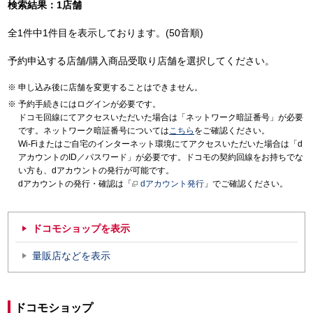
検索結果：1店舗
全1件中1件目を表示しております。(50音順)
予約申込する店舗/購入商品受取り店舗を選択してください。
申し込み後に店舗を変更することはできません。
予約手続きにはログインが必要です。
ドコモ回線にてアクセスいただいた場合は「ネットワーク暗証番号」が必要
です。ネットワーク暗証番号については
こちら
をご確認ください。
Wi-Fiまたはご自宅のインターネット環境にてアクセスいただいた場合は「d
アカウントのID／パスワード」が必要です。ドコモの契約回線をお持ちでな
い方も、dアカウントの発行が可能です。
dアカウントの発行・確認は「
dアカウント発行
」でご確認ください。
ドコモショップを表示
量販店などを表示
ドコモショップ