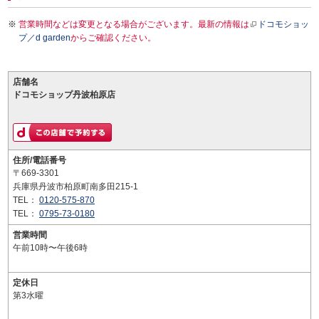
営業時間などは変更となる場合がございます。最新の情報は
ドコモショッ
プ／d garden
からご確認ください。
店舗名
ドコモショップ丹波柏原店
住所/電話番号
〒669-3301
兵庫県丹波市柏原町南多田215-1
TEL：
0120-575-870
TEL：
0795-73-0180
営業時間
午前10時〜午後6時
定休日
第3水曜