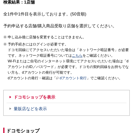
検索結果：1店舗
全1件中1件目を表示しております。(50音順)
予約申込する店舗/購入商品受取り店舗を選択してください。
申し込み後に店舗を変更することはできません。
予約手続きにはログインが必要です。
ドコモ回線にてアクセスいただいた場合は「ネットワーク暗証番号」が必要
です。ネットワーク暗証番号については
こちら
をご確認ください。
Wi-Fiまたはご自宅のインターネット環境にてアクセスいただいた場合は「d
アカウントのID／パスワード」が必要です。ドコモの契約回線をお持ちでな
い方も、dアカウントの発行が可能です。
dアカウントの発行・確認は「
dアカウント発行
」でご確認ください。
ドコモショップを表示
量販店などを表示
ドコモショップ